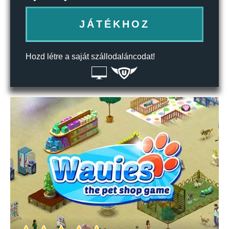
JÁTÉKHOZ
Hozd létre a saját szállodaláncodat!