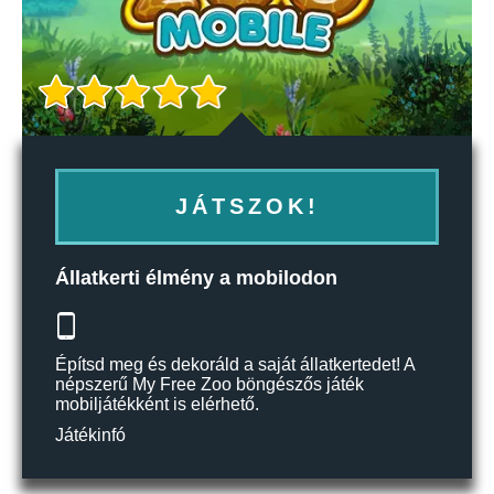
JÁTSZOK!
Állatkerti élmény a mobilodon
Építsd meg és dekoráld a saját állatkertedet! A
népszerű My Free Zoo böngészős játék
mobiljátékként is elérhető.
Játékinfó