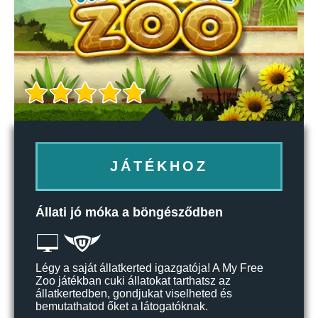
JÁTÉKHOZ
Állati jó móka a böngésződben
Légy a saját állatkerted igazgatója! A My Free
Zoo játékban cuki állatokat tarthatsz az
állatkertedben, gondjukat viselheted és
bemutathatod őket a látogatóknak.