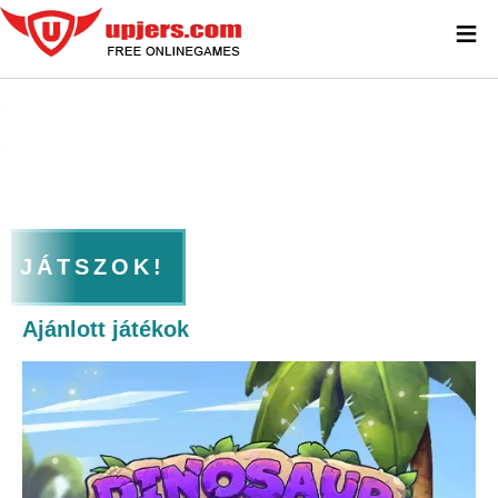
≡
JÁTSZOK!
Ajánlott játékok