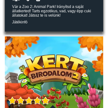
Vár a Zoo 2: Animal Park! Irányítsd a saját
állatkerted! Tarts egzotikus, vad, vagy épp cuki
állatokat! Játssz te is velünk!
Játékinfó