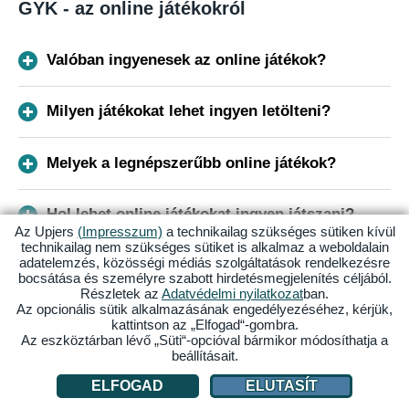
GYK - az online játékokról
Valóban ingyenesek az online játékok?
Milyen játékokat lehet ingyen letölteni?
Melyek a legnépszerűbb online játékok?
Hol lehet online játékokat ingyen játszani?
Az Upjers
(Impresszum)
a technikailag szükséges sütiken kívül
technikailag nem szükséges sütiket is alkalmaz a weboldalain
adatelemzés, közösségi médiás szolgáltatások rendelkezésre
bocsátása és személyre szabott hirdetésmegjelenítés céljából.
Feliratkozás a hírlevelekre
Részletek az
Adatvédelmi nyilatkozat
ban.
Az opcionális sütik alkalmazásának engedélyezéséhez, kérjük,
kattintson az „Elfogad“-gombra.
Légy mindig képben a kedvenc játékaiddal kapcsolatos
Az eszköztárban lévő „Süti“-opcióval bármikor módosíthatja a
legújabb fejleményekről! Iratkozz fel a hírlevelünkre és
beállításait.
tudj olvass a postafiókodban az akcióinkról,
eseményeinkről!
ELFOGAD
ELUTASÍT