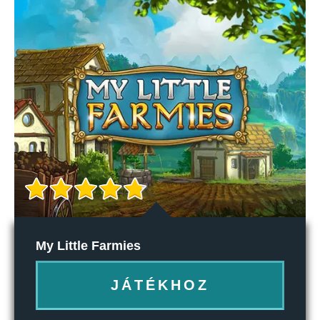
My Little Farmies
JÁTÉKHOZ