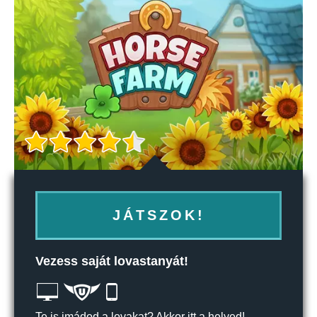
JÁTSZOK!
Vezess saját lovastanyát!
Te is imádod a lovakat? Akkor itt a helyed!