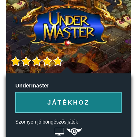
Undermaster
JÁTÉKHOZ
Szörnyen jó böngészős játék