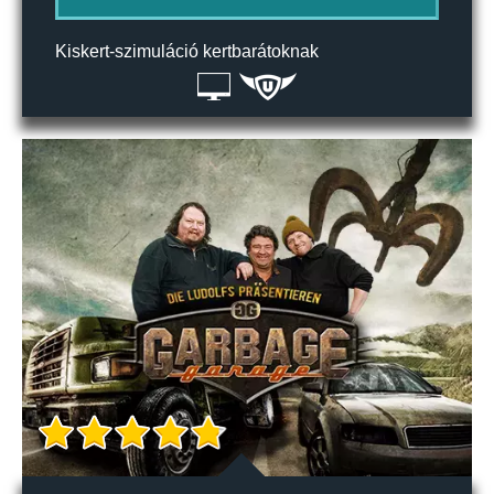
Kiskert-szimuláció kertbarátoknak