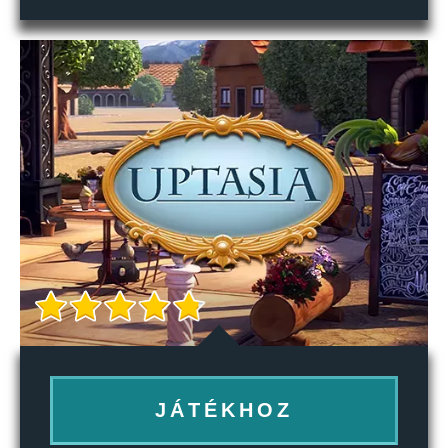
JÁTÉKHOZ