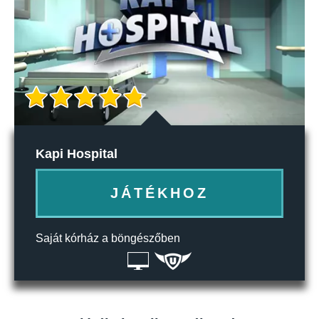
Kapi Hospital
JÁTÉKHOZ
Saját kórház a böngészőben