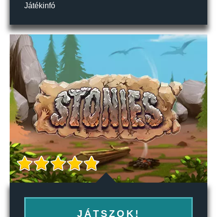
Játékinfó
JÁTSZOK!