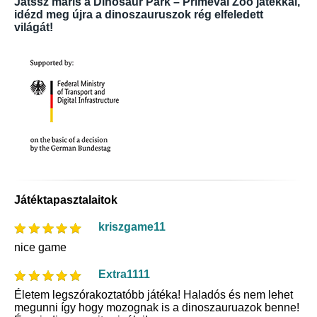
Játssz máris a Dinosaur Park – Primeval Zoo játékkal,
idézd meg újra a dinoszauruszok rég elfeledett
világát!
Játéktapasztalaitok
kriszgame11
nice game
Extra1111
Életem legszórakoztatóbb játéka! Haladós és nem lehet
megunni így hogy mozognak is a dinoszauruazok benne!