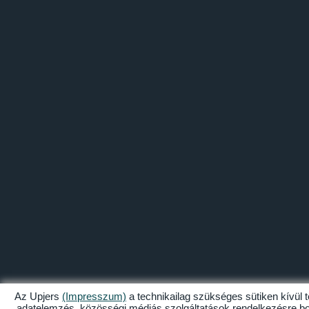
Az Upjers
(Impresszum)
a technikailag szükséges sütiken kívül 
adatelemzés, közösségi médiás szolgáltatások rendelkezésre boc