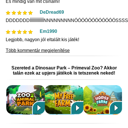
És mindig van mit csinálni!
DeDread69
DDDDDDDÍÍÍÍÍÍÍÍÍÍÍÍNNNNNNNNNÓÓÓÓÓÓÓÓÓÓÓÓS
Em1990
Legjobb, nagyon jól eltalált kis játék!
Több kommentár megjelenítése
Szereted a Dinosaur Park – Primeval Zoo? Akkor
talán ezek az upjers játékok is tetszenek neked!