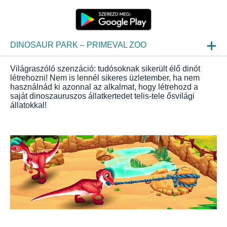
DINOSAUR PARK – PRIMEVAL ZOO
HIREK
Világraszóló szenzáció: tudósoknak sikerült élő dinót
létrehozni! Nem is lennél sikeres üzletember, ha nem
BEPILLANTÁS
használnád ki azonnal az alkalmat, hogy létrehozd a
saját dinoszauruszos állatkertedet telis-tele ősvilági
állatokkal!
GYIK