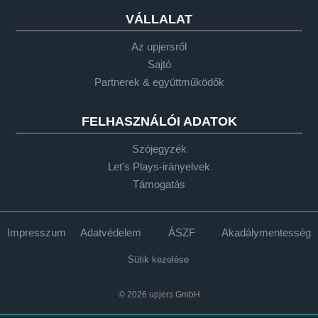
VÁLLALAT
Az upjersről
Sajtó
Partnerek & együttműködők
FELHASZNÁLÓI ADATOK
Szójegyzék
Let's Plays-irányelvek
Támogatás
Impresszum
Adatvédelem
ÁSZF
Akadálymentesség
Sütik kezelése
© 2026 upjers GmbH