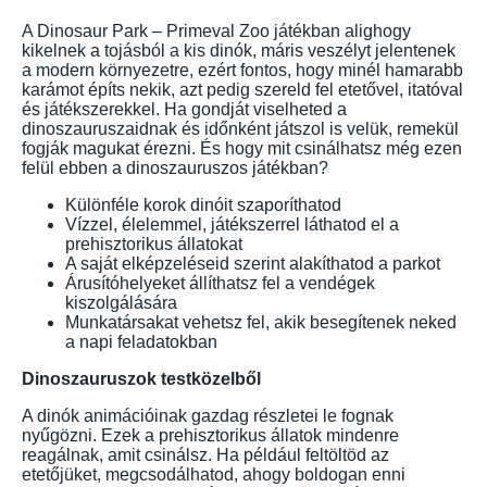
A Dinosaur Park – Primeval Zoo játékban alighogy
kikelnek a tojásból a kis dinók, máris veszélyt jelentenek
a modern környezetre, ezért fontos, hogy minél hamarabb
karámot építs nekik, azt pedig szereld fel etetővel, itatóval
és játékszerekkel. Ha gondját viselheted a
dinoszauruszaidnak és időnként játszol is velük, remekül
fogják magukat érezni. És hogy mit csinálhatsz még ezen
felül ebben a dinoszauruszos játékban?
Különféle korok dinóit szaporíthatod
Vízzel, élelemmel, játékszerrel láthatod el a
prehisztorikus állatokat
A saját elképzeléseid szerint alakíthatod a parkot
Árusítóhelyeket állíthatsz fel a vendégek
kiszolgálására
Munkatársakat vehetsz fel, akik besegítenek neked
a napi feladatokban
Dinoszauruszok testközelből
A dinók animációinak gazdag részletei le fognak
nyűgözni. Ezek a prehisztorikus állatok mindenre
reagálnak, amit csinálsz. Ha például feltöltöd az
etetőjüket, megcsodálhatod, ahogy boldogan enni