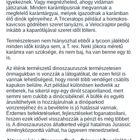
igyekeznek. Vagy megnézheted, ahogy vidáman
játszanak. Minden karámtípusnak megvannak a
megfelelő karámtárgyai, melyek igazodnak a karámban
élő dinók igényeihez. A Triceratops például a homokos-
kavicsos gödrében szeret tanyázni, a Velociraptor pedig
inkább a kaparófájával szeret időt tölteni.
Természetesen nem hiányozhat ebből a tycoon játékból
minden idők királya sem, a T. rex. Neki jókora méretű
karámra van szüksége, és nem baj, ha van benne egy tó
is.
Az élénk természetű dinoszauruszok természetesen
önmagukban is vonzzák a látogatókat, de ezen felül is
vannak lehetőségeid, hogy minél több vendéget csábíts
kapukon belülre. Azt például különösen kedvelik az
emberek, ha sikerül egy-egy dinót szaporítanod, mert
semmi sem cukibb a dinócsibéknél. A büfék és egyéb
árusítóhelyek is hozzájárulnak a dinóparkod
vonzerejéhez és a bevételre is jó hatással vannak.
Érdemes befektetéseket, fejlesztéseket foganatosítani,
hiszen ezek idővel visszahozzák a pénzt és még többet
is. A dinoszauruszos állatkerted végül hatalmas Jurassic
élményközponttá válhat, ha ügyesen menedzseled.