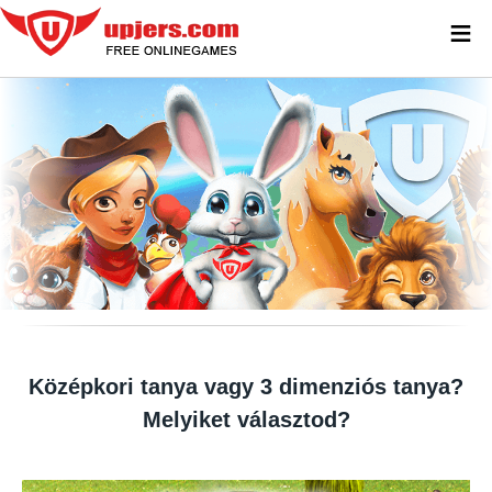
≡
NE HAGYD KI EZEKET A TUTI TANYÁS
JÁTÉKOKAT!
Középkori tanya vagy 3 dimenziós tanya?
Melyiket választod?