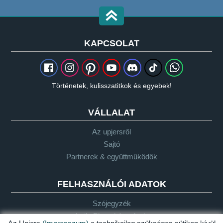
KAPCSOLAT
Történetek, kulisszatitkok és egyebek!
VÁLLALAT
Az upjersről
Sajtó
Partnerek & együttműködők
FELHASZNÁLÓI ADATOK
Szójegyzék
Let's Plays-irányelvek