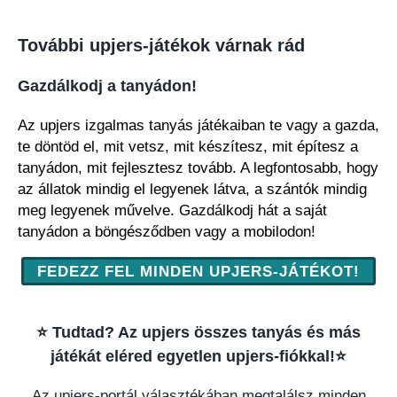
További upjers-játékok várnak rád
Gazdálkodj a tanyádon!
Az upjers izgalmas tanyás játékaiban te vagy a gazda,
te döntöd el, mit vetsz, mit készítesz, mit építesz a
tanyádon, mit fejlesztesz tovább. A legfontosabb, hogy
az állatok mindig el legyenek látva, a szántók mindig
meg legyenek művelve. Gazdálkodj hát a saját
tanyádon a böngésződben vagy a mobilodon!
FEDEZZ FEL MINDEN UPJERS-JÁTÉKOT!
⭐️ Tudtad? Az upjers összes tanyás és más
játékát eléred egyetlen upjers-fiókkal!⭐️
Az upjers-portál választékában megtalálsz minden