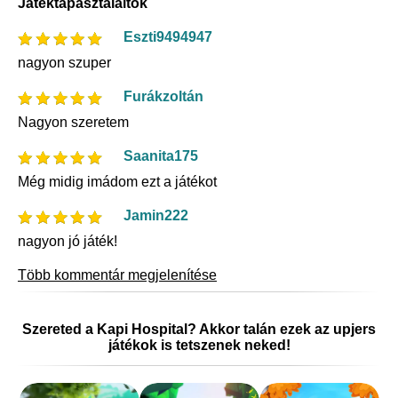
Játéktapasztalaitok
Eszti9494947
nagyon szuper
Furákzoltán
Nagyon szeretem
Saanita175
Még midig imádom ezt a játékot
Jamin222
nagyon jó játék!
Több kommentár megjelenítése
Szereted a Kapi Hospital? Akkor talán ezek az upjers
játékok is tetszenek neked!