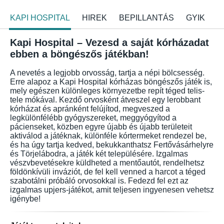
KAPI HOSPITAL
HIREK
BEPILLANTÁS
GYIK
Kapi Hospital – Vezesd a saját kórházadat
ebben a böngészős játékban!
A nevetés a legjobb orvosság, tartja a népi bölcsesség.
Erre alapoz a Kapi Hospital kórházas böngészős játék is,
mely egészen különleges környezetbe repít téged telis-
tele mókával. Kezdő orvosként átveszel egy lerobbant
kórházat és apránként felújítod, megveszed a
legkülönfélébb gyógyszereket, meggyógyítod a
pácienseket, közben egyre újabb és újabb területeit
aktiválod a játéknak, különféle kórtermeket rendezel be,
és ha úgy tartja kedved, bekukkanthatsz Fertővásárhelyre
és Törjelábodra, a játék két településére. Izgalmas
vészvbevetésekre küldheted a mentőautót, rendelhetsz
földönkívüli inváziót, de fel kell venned a harcot a téged
szabotálni próbáló orvosokkal is. Fedezd fel ezt az
izgalmas upjers-játékot, amit teljesen ingyenesen vehetsz
igénybe!