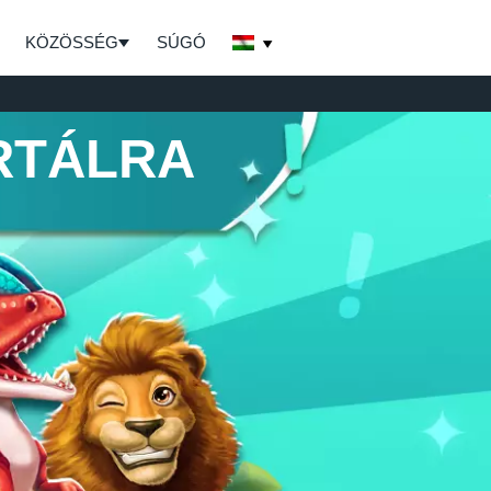
KÖZÖSSÉG
SÚGÓ
RTÁLRA