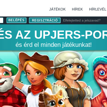
JÁTÉKOK
HÍREK
HÍRLEVÉL
Elfelejtetted a jelszavad?
REGISZTRÁCIÓ
ÉS AZ UPJERS-PO
és érd el minden játékunkat!