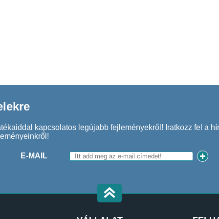
elekre
kaiddal kapcsolatos legújabb fejleményekről! Iratkozz fel a hír
seményeinkről!
E-MAIL