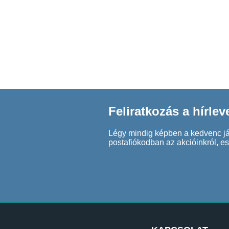
Feliratkozás a hírlev
Légy mindig képben a kedvenc játé
postafiókodban az akcióinkról, e