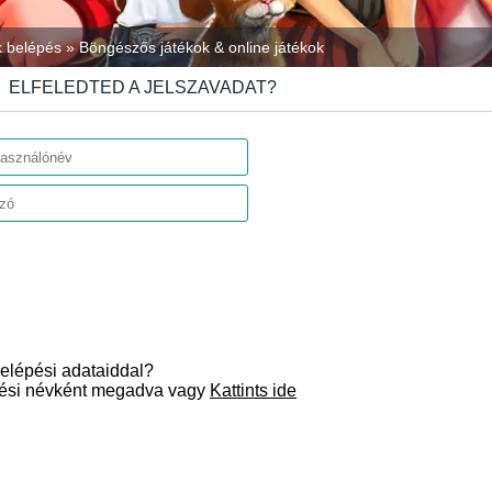
ók belépés » Böngészős játékok & online játékok
ELFELEDTED A JELSZAVADAT?
elépési adataiddal?
ési névként megadva vagy
Kattints ide