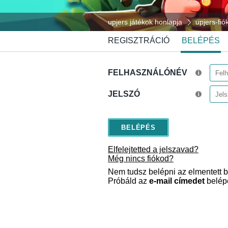
upjers játékok honlapja
upjers-fi
REGISZTRÁCIÓ
BELÉPÉS
FELHASZNÁLÓNÉV
JELSZÓ
Elfelejtetted a jelszavad?
Még nincs fiókod?
Nem tudsz belépni az elmentett b
Próbáld az
e-mail címedet
belép