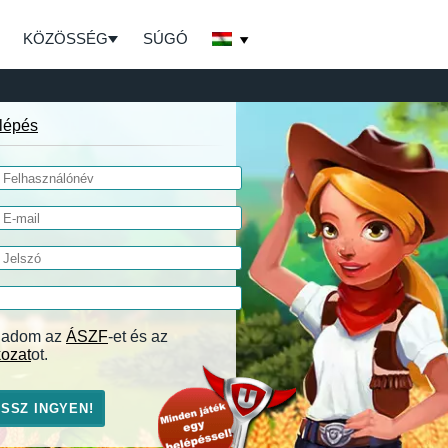
KÖZÖSSÉG
SÚGÓ
lépés
ogadom az
ÁSZF
-et és az
kozat
ot.