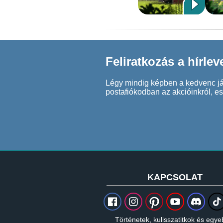
Feliratkozás a hírlev
Légy mindig képben a kedvenc játé
postafiókodban az akcióinkról, e
KAPCSOLAT
Történetek, kulisszatitkok és egye