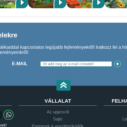
elekre
kaiddal kapcsolatos legújabb fejleményekről! Iratkozz fel a hír
seményeinkről!
E-MAIL
VÁLLALAT
FELH
Az upjersről
Sajtó
Le
bek!
Partnerek & együttműködők