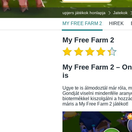
upjers játékok honlapja
Jatekok
MY FREE FARM 2
HIREK
My Free Farm 2
My Free Farm 2 – On
is
Ugye te is álmodoztál már róla, m
Gondját viselni mindenféle aranyo
biotermékkel kiszolgálni a hozzád
máris a My Free Farm 2 játékot!