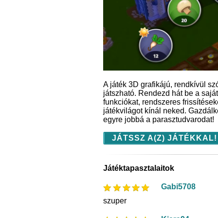
A játék 3D grafikájú, rendkívül 
játszható. Rendezd hát be a sajá
funkciókat, rendszeres frissítése
játékvilágot kínál neked. Gazdálko
egyre jobbá a parasztudvarodat!
JÁTSSZ A(Z) JÁTÉKKAL!
Játéktapasztalaitok
Gabi5708
szuper