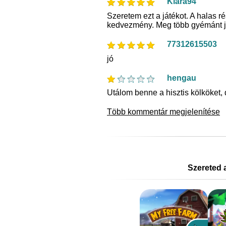
Kiara94
Szeretem ezt a játékot. A halas 
kedvezmény. Meg több gyémánt j
77312615503
jó
hengau
Utálom benne a hisztis kölköket, d
Több kommentár megjelenítése
Szereted 