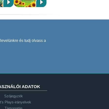
levelünkre és tudj olvass a
ASZNÁLÓI ADATOK
Szójegyzék
t's Plays-irányelvek
Támogatás