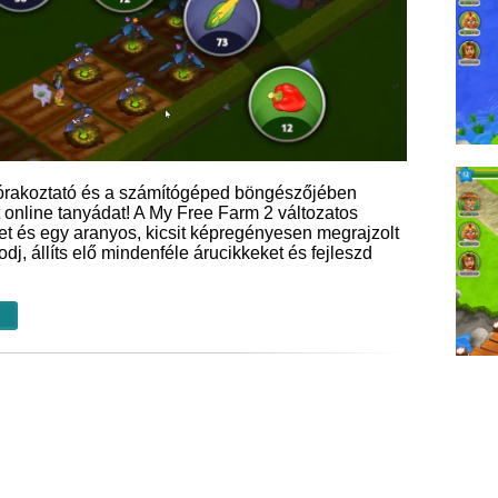
szórakoztató és a számítógéped böngészőjében
t online tanyádat! A My Free Farm 2 változatos
ket és egy aranyos, kicsit képregényesen megrajzolt
dj, állíts elő mindenféle árucikkeket és fejleszd