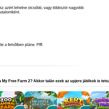
rész azért lehetne olcsóbb, vagy többször nagyobb
utalomként.
e a felnőtben pláne. Pfff.
a My Free Farm 2? Akkor talán ezek az upjers játékok is tet