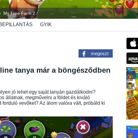
My Free Farm 2
BEPILLANTÁS
GYIK
megoszt
line tanya már a böngésződben
ilyen jó lehet egy saját tanyán gazdálkodni?
s állatnak, megművelni a földet és kiváló
 forduló vevőket? Az álom valóra vált, próbáld ki