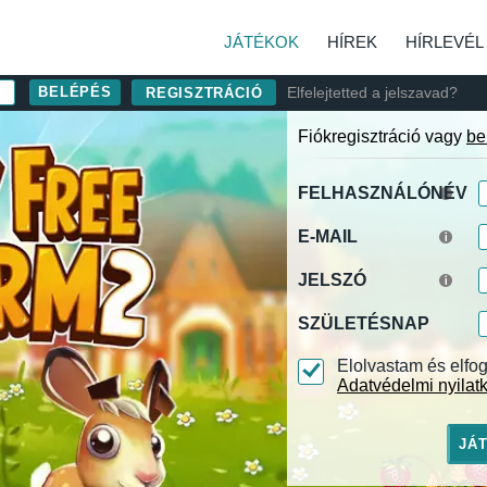
JÁTÉKOK
HÍREK
HÍRLEVÉL
Elfelejtetted a jelszavad?
REGISZTRÁCIÓ
Fiókregisztráció vagy
be
FELHASZNÁLÓNÉV
E-MAIL
JELSZÓ
SZÜLETÉSNAP
Elolvastam és elf
Adatvédelmi nyilat