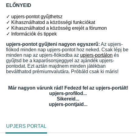
ELŐNYEID
✓ upjers-pontot gyűjthetsz
✓ Kihasználhatod a közösségi funkciókat
✓ Kihasználhatod a közösség erejét a fórumon
✓ Információk és tippek
upjers-pontot gyűjteni nagyon egyszerű:
Az upjers-
fiókod minden nap upjers-pontot hoz neked. Csak lépj be
minden nap az upjers-fiókodba az
upjers-portálon
és
gyűjtsd be a kaparósorsjeggyel az ajándék upjers-
pontodat. Ezt aztán majdnem minden játékban
beválthatod prémiumvalutára. Próbáld csak ki máris!
Már nagyon várunk rád! Fedezd fel az upjers-portált!
upjers-profilod...
Sikereid...
upjers-pontjaid...
UPJERS PORTAL