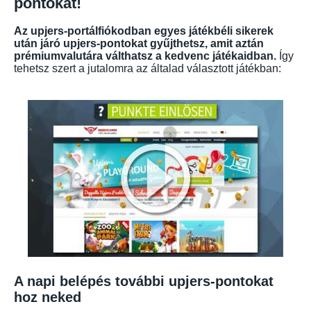
pontokat!
Az upjers-portálfiókodban egyes játékbéli sikerek
után járó upjers-pontokat gyűjthetsz, amit aztán
prémiumvalutára válthatsz a kedvenc játékaidban.
Így
tehetsz szert a jutalomra az általad választott játékban:
A napi belépés további upjers-pontokat
hoz neked