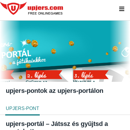
≡
upjers-pontok az upjers-portálon
UPJERS-PONT
upjers-portál – Játssz és gyűjtsd a