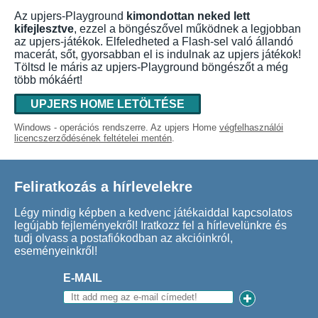
Az upjers-Playground
kimondottan neked lett
kifejlesztve
, ezzel a böngészővel működnek a legjobban
az upjers-játékok. Elfeledheted a Flash-sel való állandó
macerát, sőt, gyorsabban el is indulnak az upjers játékok!
Töltsd le máris az upjers-Playground böngészőt a még
több mókáért!
UPJERS HOME LETÖLTÉSE
Windows - operációs rendszerre. Az upjers Home
végfelhasználói
licencszerződésének feltételei mentén
.
Feliratkozás a hírlevelekre
Légy mindig képben a kedvenc játékaiddal kapcsolatos
legújabb fejleményekről! Iratkozz fel a hírlevelünkre és
tudj olvass a postafiókodban az akcióinkról,
eseményeinkről!
E-MAIL