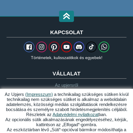
KAPCSOLAT
Történetek, kulisszatitkok és egyebek!
VÁLLALAT
Az upjersről
Sajtó
Az Upjers
(Impresszum)
a technikailag szükséges sütiken kívül
technikailag nem szükséges sütiket is alkalmaz a weboldalain
Partnerek & együttműködők
adatelemzés, közösségi médiás szolgáltatások rendelkezésre
bocsátása és személyre szabott hirdetésmegjelenítés céljából.
Részletek az
Adatvédelmi nyilatkozat
ban.
FELHASZNÁLÓI ADATOK
Az opcionális sütik alkalmazásának engedélyezéséhez, kérjük,
kattintson az „Elfogad“-gombra.
Szójegyzék
Az eszköztárban lévő „Süti“-opcióval bármikor módosíthatja a