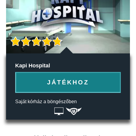
Kapi Hospital
JÁTÉKHOZ
Saját kórház a böngészőben