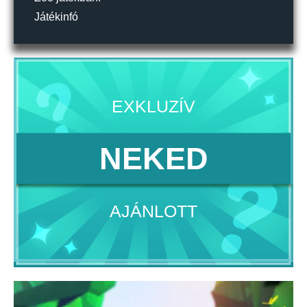
Játékinfó
EXKLUZÍV
NEKED
AJÁNLOTT