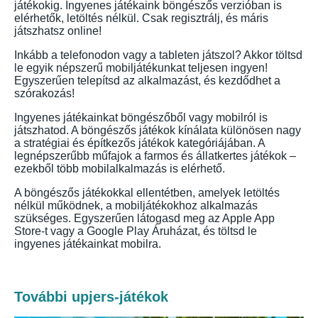
játékokig. Ingyenes játékaink böngészős verzióban is
elérhetők, letöltés nélkül. Csak regisztrálj, és máris
játszhatsz online!
Inkább a telefonodon vagy a tableten játszol? Akkor töltsd
le egyik népszerű mobiljátékunkat teljesen ingyen!
Egyszerűen telepítsd az alkalmazást, és kezdődhet a
szórakozás!
Ingyenes játékainkat böngészőből vagy mobilról is
játszhatod. A böngészős játékok kínálata különösen nagy
a stratégiai és építkezős játékok kategóriájában. A
legnépszerűbb műfajok a farmos és állatkertes játékok –
ezekből több mobilalkalmazás is elérhető.
A böngészős játékokkal ellentétben, amelyek letöltés
nélkül működnek, a mobiljátékokhoz alkalmazás
szükséges. Egyszerűen látogasd meg az Apple App
Store-t vagy a Google Play Áruházat, és töltsd le
ingyenes játékainkat mobilra.
További upjers-játékok