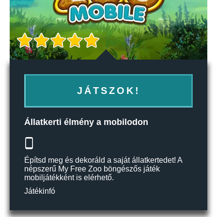
JÁTSZOK!
Állatkerti élmény a mobilodon
Építsd meg és dekoráld a saját állatkertedet! A
népszerű My Free Zoo böngészős játék
mobiljátékként is elérhető.
Játékinfó