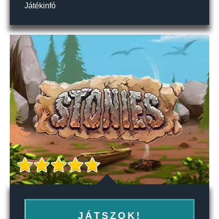
Játékinfó
JÁTSZOK!