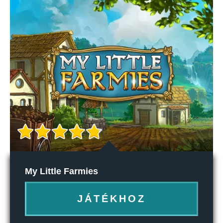
My Little Farmies
JÁTÉKHOZ