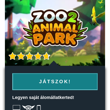
JÁTSZOK!
Legyen saját álomállatkerted!