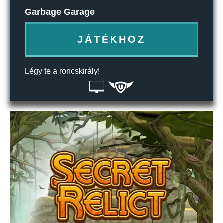
Garbage Garage
JÁTÉKHOZ
Légy te a roncskirály!