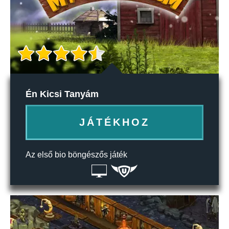
Én Kicsi Tanyám
JÁTÉKHOZ
Az első bio böngészős játék