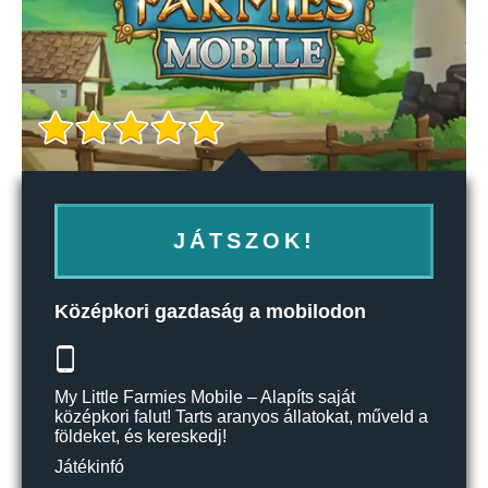
JÁTSZOK!
Középkori gazdaság a mobilodon
My Little Farmies Mobile – Alapíts saját
középkori falut! Tarts aranyos állatokat, műveld a
földeket, és kereskedj!
Játékinfó