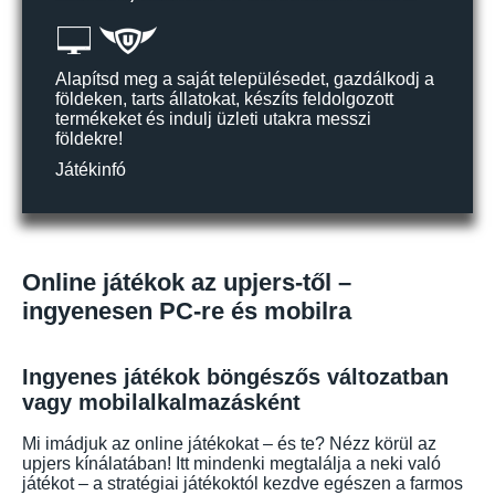
Alapítsd meg a saját településedet, gazdálkodj a
földeken, tarts állatokat, készíts feldolgozott
termékeket és indulj üzleti utakra messzi
földekre!
Játékinfó
Online játékok az upjers-től –
ingyenesen PC-re és mobilra
Ingyenes játékok böngészős változatban
vagy mobilalkalmazásként
Mi imádjuk az online játékokat – és te? Nézz körül az
upjers kínálatában! Itt mindenki megtalálja a neki való
játékot – a stratégiai játékoktól kezdve egészen a farmos