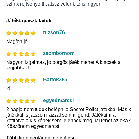
szfinx rejtvényeit! Játssz velünk te is ingyen!
Játéktapasztalaitok
tuzson76
Nag/on jó
zsombornom
Nagyon izgalmas, jó pörgős játék menet.A kincsek a
legjobbak!
Bartok385
jó
egyedmarcsi
2 napja nem tudok belépni a Secret Relict játékba. Másik
játékkal is játszom, azzal semmi gond. Játékaimra
kattintva a kis képek sem jelennek meg, Mi lehet az oka?
Köszönöm egyedmarcsi
Több kommentár megjelenítése