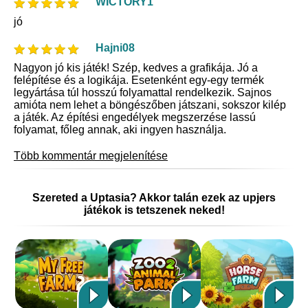
WICTORY1
jó
Hajni08
Nagyon jó kis játék! Szép, kedves a grafikája. Jó a
felépítése és a logikája. Esetenként egy-egy termék
legyártása túl hosszú folyamattal rendelkezik. Sajnos
amióta nem lehet a böngészőben játszani, sokszor kilép
a játék. Az építési engedélyek megszerzése lassú
folyamat, főleg annak, aki ingyen használja.
Több kommentár megjelenítése
Szereted a Uptasia? Akkor talán ezek az upjers
játékok is tetszenek neked!