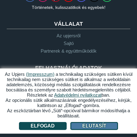
Történetek, kulisszatitkok és egyebek!
VÁLLALAT
Az upjersről
Sajtó
Partnerek & együttműködők
FELHASZNÁLÓI ADATOK
Az Upjers
(Impresszum)
a technikailag szükséges sütiken kívül
technikailag nem szükséges sütiket is alkalmaz a weboldalain
Szójegyzék
adatelemzés, közösségi médiás szolgáltatások rendelkezésre
Let's Plays-irányelvek
bocsátása és személyre szabott hirdetésmegjelenítés céljából.
Támogatás
Részletek az
Adatvédelmi nyilatkozat
ban.
Az opcionális sütik alkalmazásának engedélyezéséhez, kérjük,
kattintson az „Elfogad“-gombra.
Az eszköztárban lévő „Süti“-opcióval bármikor módosíthatja a
Impresszum
Adatvédelem
ÁSZF
Akadálymentesség
beállításait.
ELFOGAD
ELUTASÍT
Sütik kezelése