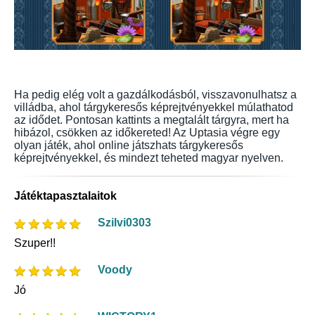
Ha pedig elég volt a gazdálkodásból, visszavonulhatsz a
villádba, ahol tárgykeresős képrejtvényekkel múlathatod
az idődet. Pontosan kattints a megtalált tárgyra, mert ha
hibázol, csökken az időkereted! Az Uptasia végre egy
olyan játék, ahol online játszhats tárgykeresős
képrejtvényekkel, és mindezt teheted magyar nyelven.
Játéktapasztalaitok
Szilvi0303
Szuper!!
Voody
Jó