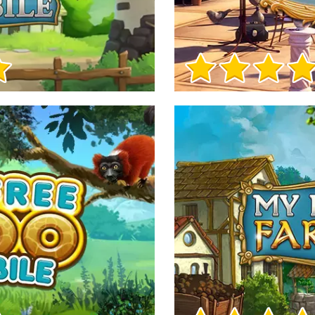
Játékinfó
Játékinfó