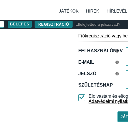
JÁTÉKOK
HÍREK
HÍRLEVÉL
Elfelejtetted a jelszavad?
REGISZTRÁCIÓ
Fiókregisztráció vagy
be
FELHASZNÁLÓNÉV
E-MAIL
JELSZÓ
SZÜLETÉSNAP
Elolvastam és elf
Adatvédelmi nyilat