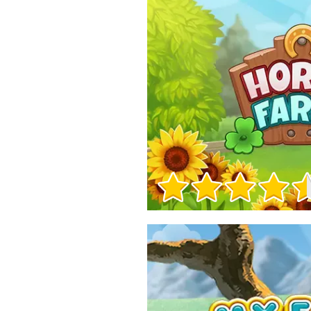
Játékinfó