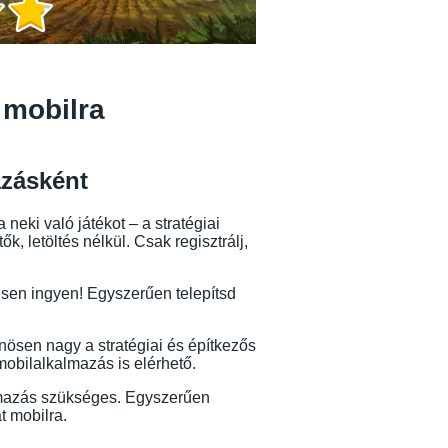
 mobilra
azásként
 neki való játékot – a stratégiai
, letöltés nélkül. Csak regisztrálj,
jesen ingyen! Egyszerűen telepítsd
nösen nagy a stratégiai és építkezős
mobilalkalmazás is elérhető.
almazás szükséges. Egyszerűen
t mobilra.