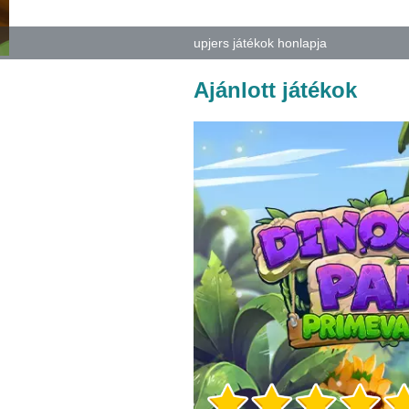
upjers játékok honlapja
Ajánlott játékok