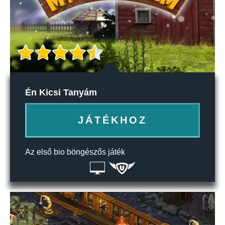
Én Kicsi Tanyám
JÁTÉKHOZ
Az első bio böngészős játék