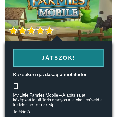
JÁTSZOK!
Középkori gazdaság a mobilodon
My Little Farmies Mobile – Alapíts saját
középkori falut! Tarts aranyos állatokat, műveld a
földeket, és kereskedj!
Játékinfó