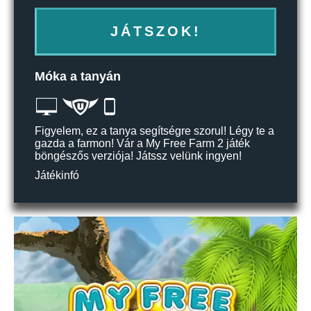
JÁTSZOK!
Móka a tanyán
Figyelem, ez a tanya segítségre szorul! Légy te a
gazda a farmon! Vár a My Free Farm 2 játék
böngészős verziója! Játssz velünk ingyen!
Játékinfó