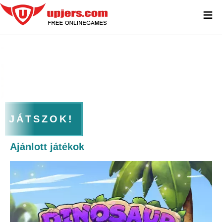
≡
JÁTSZOK!
Ajánlott játékok