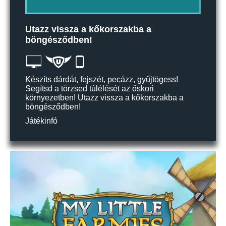
Utazz vissza a kőkorszakba a
böngésződben!
Készíts dárdát, fejszét, pecázz, gyűjtögess!
Segítsd a törzsed túlélését az őskori
környezetben! Utazz vissza a kőkorszakba a
böngésződben!
Játékinfó