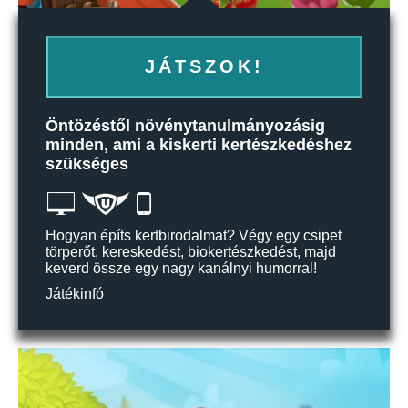
JÁTSZOK!
Öntözéstől növénytanulmányozásig
minden, ami a kiskerti kertészkedéshez
szükséges
Hogyan építs kertbirodalmat? Végy egy csipet
törperőt, kereskedést, biokertészkedést, majd
keverd össze egy nagy kanálnyi humorral!
Játékinfó