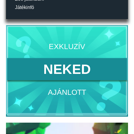
Játékinfó
EXKLUZÍV
NEKED
AJÁNLOTT