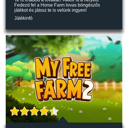
Fedezd fel a Horse Farm lovas böngészős
játékot és játssz te is velünk ingyen!
Játékinfó