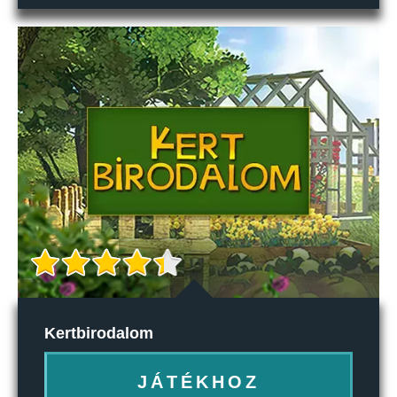
Kertbirodalom
JÁTÉKHOZ