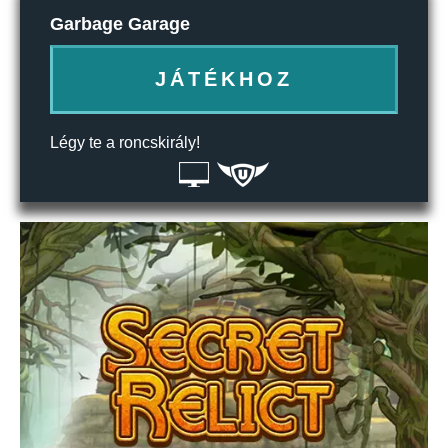
Garbage Garage
JÁTÉKHOZ
Légy te a roncskirály!