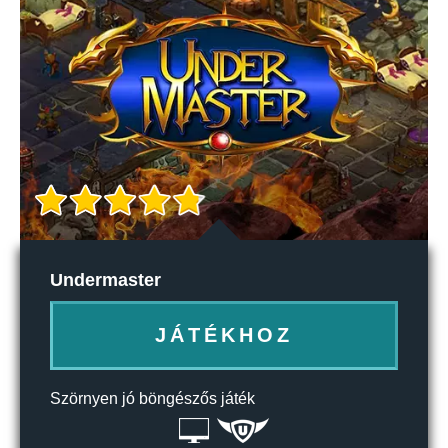
Undermaster
JÁTÉKHOZ
Szörnyen jó böngészős játék