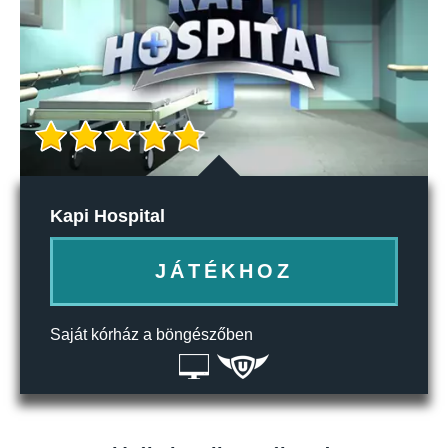
Kapi Hospital
JÁTÉKHOZ
Saját kórház a böngészőben