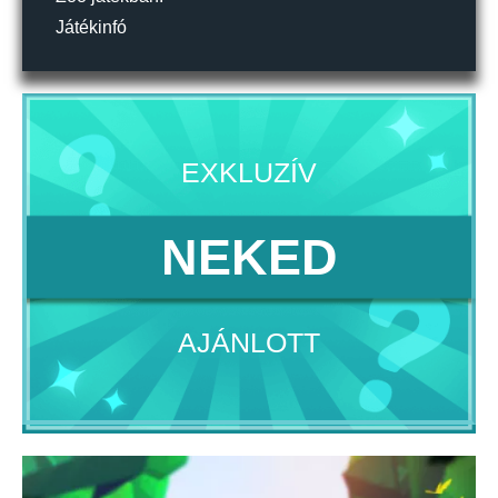
Játékinfó
EXKLUZÍV
NEKED
AJÁNLOTT