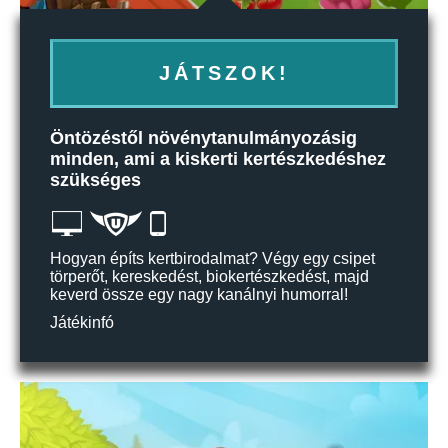
JÁTSZOK!
Öntözéstől növénytanulmányozásig
minden, ami a kiskerti kertészkedéshez
szükséges
Hogyan építs kertbirodalmat? Végy egy csipet
törperőt, kereskedést, biokertészkedést, majd
keverd össze egy nagy kanálnyi humorral!
Játékinfó