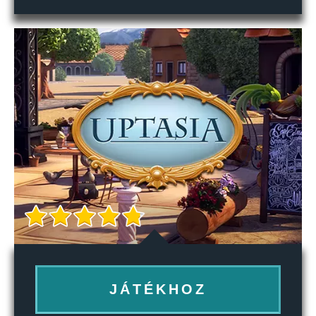
JÁTÉKHOZ