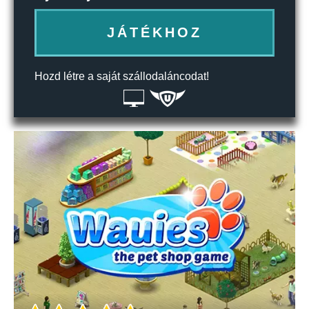
JÁTÉKHOZ
Hozd létre a saját szállodaláncodat!