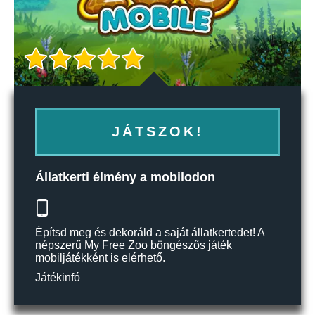
JÁTSZOK!
Állatkerti élmény a mobilodon
Építsd meg és dekoráld a saját állatkertedet! A
népszerű My Free Zoo böngészős játék
mobiljátékként is elérhető.
Játékinfó