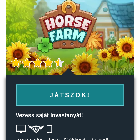
JÁTSZOK!
Vezess saját lovastanyát!
Te is imádod a lovakat? Akkor itt a helyed!