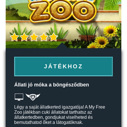
JÁTÉKHOZ
Állati jó móka a böngésződben
Légy a saját állatkerted igazgatója! A My Free
Zoo játékban cuki állatokat tarthatsz az
állatkertedben, gondjukat viselheted és
bemutathatod őket a látogatóknak.