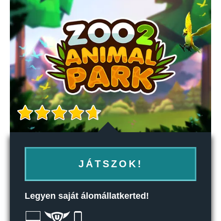
JÁTSZOK!
Legyen saját álomállatkerted!