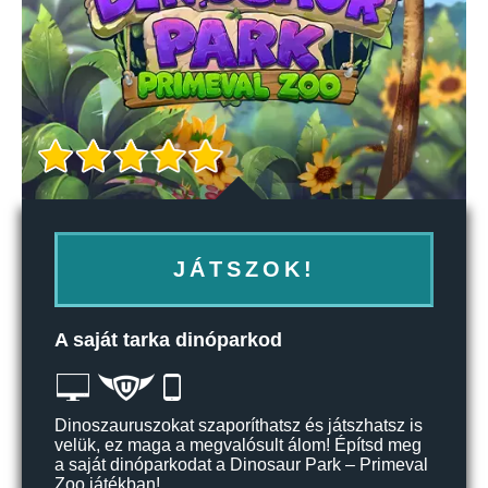
JÁTSZOK!
A saját tarka dinóparkod
Dinoszauruszokat szaporíthatsz és játszhatsz is
velük, ez maga a megvalósult álom! Építsd meg
a saját dinóparkodat a Dinosaur Park – Primeval
Zoo játékban!