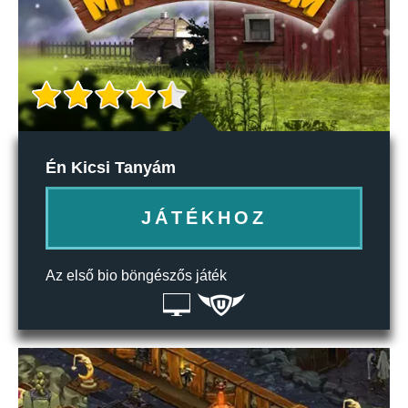
Én Kicsi Tanyám
JÁTÉKHOZ
Az első bio böngészős játék