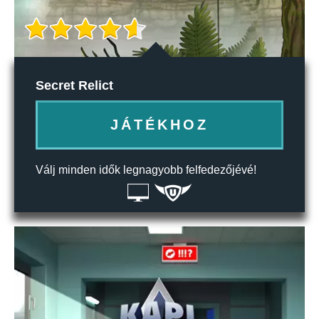
Secret Relict
JÁTÉKHOZ
Válj minden idők legnagyobb felfedezőjévé!