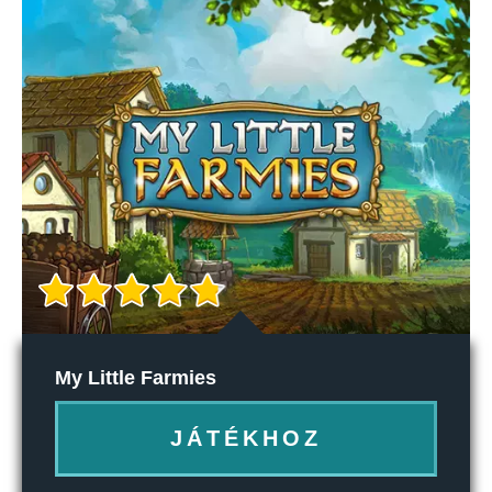
My Little Farmies
JÁTÉKHOZ