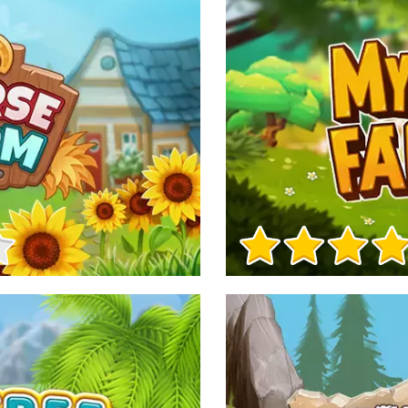
Játékinfó