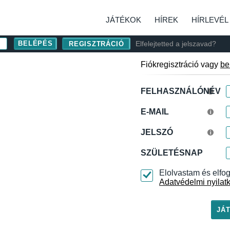
JÁTÉKOK
HÍREK
HÍRLEVÉL
Elfelejtetted a jelszavad?
REGISZTRÁCIÓ
Fiókregisztráció vagy
be
FELHASZNÁLÓNÉV
E-MAIL
JELSZÓ
SZÜLETÉSNAP
Elolvastam és elf
Adatvédelmi nyilat