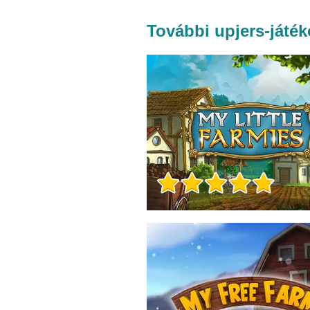
További upjers-játé