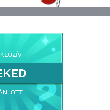
KLUZÍV
EKED
ÁNLOTT