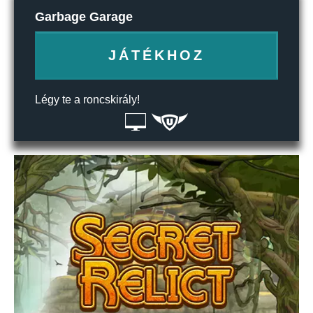
Garbage Garage
JÁTÉKHOZ
Légy te a roncskirály!