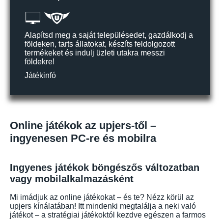
Alapítsd meg a saját településedet, gazdálkodj a
földeken, tarts állatokat, készíts feldolgozott
termékeket és indulj üzleti utakra messzi
földekre!
Játékinfó
Online játékok az upjers-től –
ingyenesen PC-re és mobilra
Ingyenes játékok böngészős változatban
vagy mobilalkalmazásként
Mi imádjuk az online játékokat – és te? Nézz körül az
upjers kínálatában! Itt mindenki megtalálja a neki való
játékot – a stratégiai játékoktól kezdve egészen a farmos