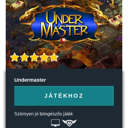
Undermaster
JÁTÉKHOZ
Szörnyen jó böngészős játék