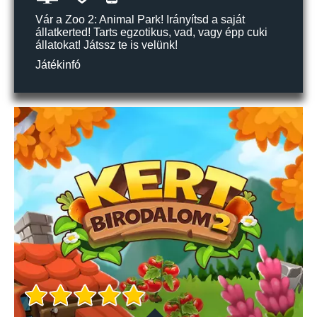
Vár a Zoo 2: Animal Park! Irányítsd a saját
állatkerted! Tarts egzotikus, vad, vagy épp cuki
állatokat! Játssz te is velünk!
Játékinfó