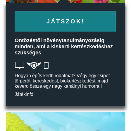
JÁTSZOK!
Öntözéstől növénytanulmányozásig
minden, ami a kiskerti kertészkedéshez
szükséges
Hogyan építs kertbirodalmat? Végy egy csipet
törperőt, kereskedést, biokertészkedést, majd
keverd össze egy nagy kanálnyi humorral!
Játékinfó