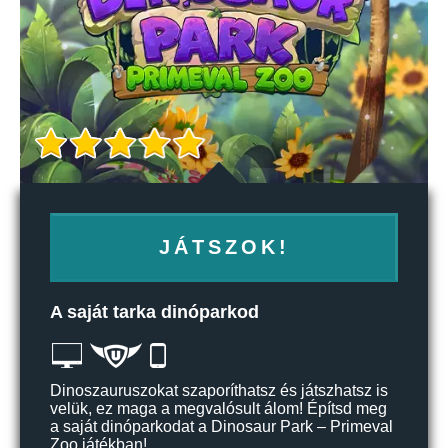
JÁTSZOK!
A saját tarka dinóparkod
Dinoszauruszokat szaporíthatsz és játszhatsz is
velük, ez maga a megvalósult álom! Építsd meg
a saját dinóparkodat a Dinosaur Park – Primeval
Zoo játékban!