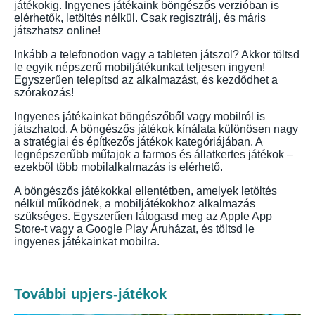
játékokig. Ingyenes játékaink böngészős verzióban is
elérhetők, letöltés nélkül. Csak regisztrálj, és máris
játszhatsz online!
Inkább a telefonodon vagy a tableten játszol? Akkor töltsd
le egyik népszerű mobiljátékunkat teljesen ingyen!
Egyszerűen telepítsd az alkalmazást, és kezdődhet a
szórakozás!
Ingyenes játékainkat böngészőből vagy mobilról is
játszhatod. A böngészős játékok kínálata különösen nagy
a stratégiai és építkezős játékok kategóriájában. A
legnépszerűbb műfajok a farmos és állatkertes játékok –
ezekből több mobilalkalmazás is elérhető.
A böngészős játékokkal ellentétben, amelyek letöltés
nélkül működnek, a mobiljátékokhoz alkalmazás
szükséges. Egyszerűen látogasd meg az Apple App
Store-t vagy a Google Play Áruházat, és töltsd le
ingyenes játékainkat mobilra.
További upjers-játékok