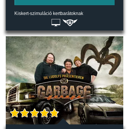
Kiskert-szimuláció kertbarátoknak