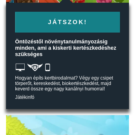
JÁTSZOK!
Öntözéstől növénytanulmányozásig
minden, ami a kiskerti kertészkedéshez
szükséges
Hogyan építs kertbirodalmat? Végy egy csipet
törperőt, kereskedést, biokertészkedést, majd
keverd össze egy nagy kanálnyi humorral!
Játékinfó