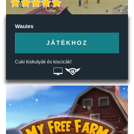
Wauies
JÁTÉKHOZ
Cuki kiskutyák és kiscicák!