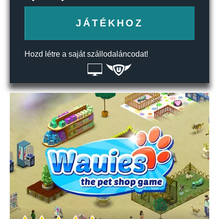
JÁTÉKHOZ
Hozd létre a saját szállodaláncodat!