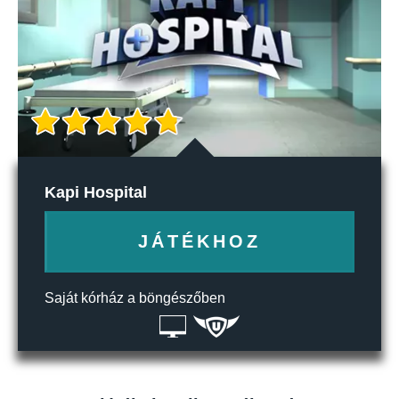
Kapi Hospital
JÁTÉKHOZ
Saját kórház a böngészőben