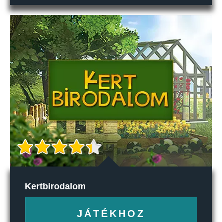
Kertbirodalom
JÁTÉKHOZ