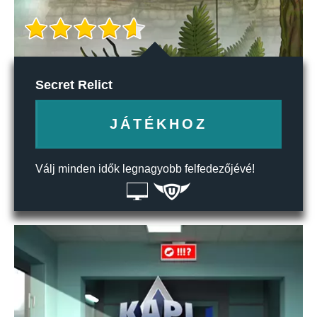
Secret Relict
JÁTÉKHOZ
Válj minden idők legnagyobb felfedezőjévé!