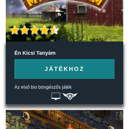
Én Kicsi Tanyám
JÁTÉKHOZ
Az első bio böngészős játék