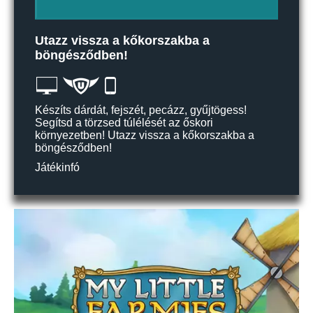
Utazz vissza a kőkorszakba a
böngésződben!
Készíts dárdát, fejszét, pecázz, gyűjtögess!
Segítsd a törzsed túlélését az őskori
környezetben! Utazz vissza a kőkorszakba a
böngésződben!
Játékinfó