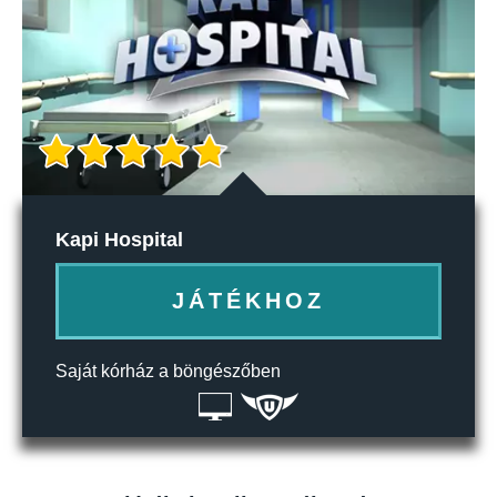
Kapi Hospital
JÁTÉKHOZ
Saját kórház a böngészőben