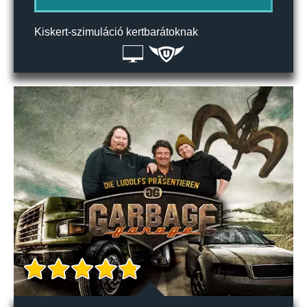
Kiskert-szimuláció kertbarátoknak