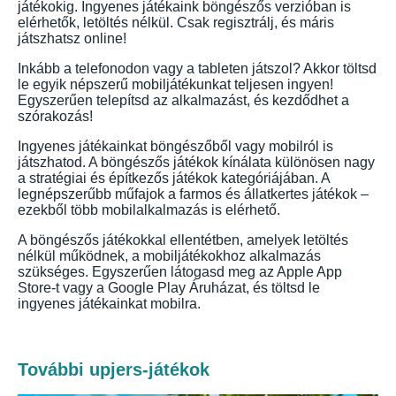
játékokig. Ingyenes játékaink böngészős verzióban is
elérhetők, letöltés nélkül. Csak regisztrálj, és máris
játszhatsz online!
Inkább a telefonodon vagy a tableten játszol? Akkor töltsd
le egyik népszerű mobiljátékunkat teljesen ingyen!
Egyszerűen telepítsd az alkalmazást, és kezdődhet a
szórakozás!
Ingyenes játékainkat böngészőből vagy mobilról is
játszhatod. A böngészős játékok kínálata különösen nagy
a stratégiai és építkezős játékok kategóriájában. A
legnépszerűbb műfajok a farmos és állatkertes játékok –
ezekből több mobilalkalmazás is elérhető.
A böngészős játékokkal ellentétben, amelyek letöltés
nélkül működnek, a mobiljátékokhoz alkalmazás
szükséges. Egyszerűen látogasd meg az Apple App
Store-t vagy a Google Play Áruházat, és töltsd le
ingyenes játékainkat mobilra.
További upjers-játékok