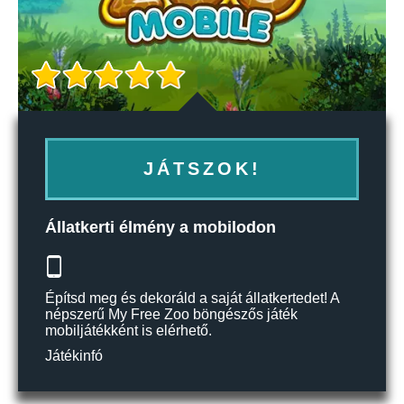
JÁTSZOK!
Állatkerti élmény a mobilodon
Építsd meg és dekoráld a saját állatkertedet! A
népszerű My Free Zoo böngészős játék
mobiljátékként is elérhető.
Játékinfó