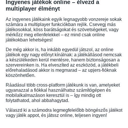
Ingyenes játékok online – élvezd a
multiplayer élményt
Az ingyenes játékaink egyik legnagyobb vonzereje sokak
számára a multiplayer funkciókban rejlik. Csevegj más
játékosokkal, köss barátságokat és szövetségeket, vagy
mérkőzz meg ellenfelekkel – ez mind csak online
játékokban lehetséges!
De még akkor is, ha inkább egyedül játszol, az online
játékok egy nagy előnyt kínálnak: a játékállásod nemcsak
a készülékeden kerül mentésre, hanem biztonságosan a
szervereinken is. Ha elveszíted az eszközöd, a játékbeli
előrehaladásod akkor is megmarad – az upjers-fióknak
köszönhetően.
Ráadásul több cross-platform játékunk is van, amelyeket
ugyanazzal a fiókkal használhatsz számítógépen és
mobilalkalmazáson keresztül is – így mindig ott
folytathatod, ahol abbahagytad.
Válaszd ki a számodra legmegfelelőbb böngészős játékot
vagy játék appot, és játssz online, teljesen ingyen!