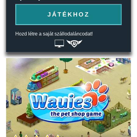
JÁTÉKHOZ
Hozd létre a saját szállodaláncodat!