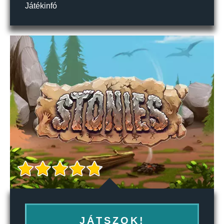
Játékinfó
JÁTSZOK!