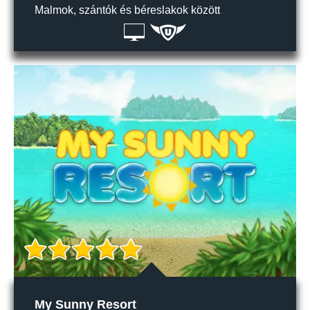
Malmok, szántók és béreslakok között
My Sunny Resort