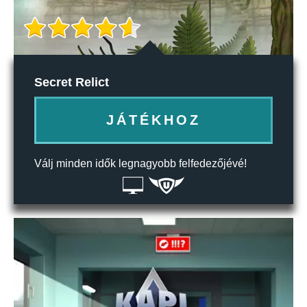
Secret Relict
JÁTÉKHOZ
Válj minden idők legnagyobb felfedezőjévé!