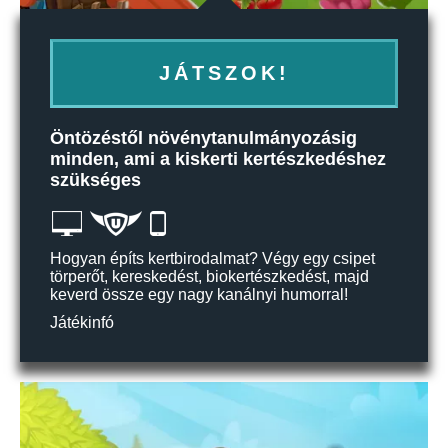
JÁTSZOK!
Öntözéstől növénytanulmányozásig
minden, ami a kiskerti kertészkedéshez
szükséges
Hogyan építs kertbirodalmat? Végy egy csipet
törperőt, kereskedést, biokertészkedést, majd
keverd össze egy nagy kanálnyi humorral!
Játékinfó