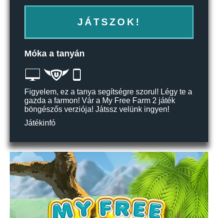
JÁTSZOK!
Móka a tanyán
Figyelem, ez a tanya segítségre szorul! Légy te a
gazda a farmon! Vár a My Free Farm 2 játék
böngészős verziója! Játssz velünk ingyen!
Játékinfó