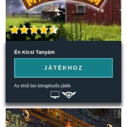
Én Kicsi Tanyám
JÁTÉKHOZ
Az első bio böngészős játék